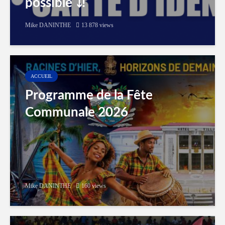
possible ⤵️!
Mike DANINTHE
13 878 views
ACCUEIL
Programme de la Fête
Communale 2026
Mike DANINTHE
160 views