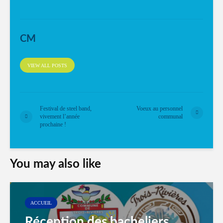
CM
VIEW ALL POSTS
Festival de steel band,
Voeux au personnel
vivement l’année
communal
prochaine !
You may also like
ACCUEIL
Réception des bacheliers