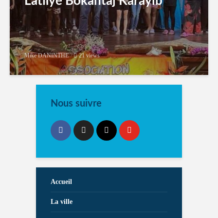
Latilyé Bokantaj Karayib
Mike DANINTHE
21 views
Nous suivre
Accueil
La ville