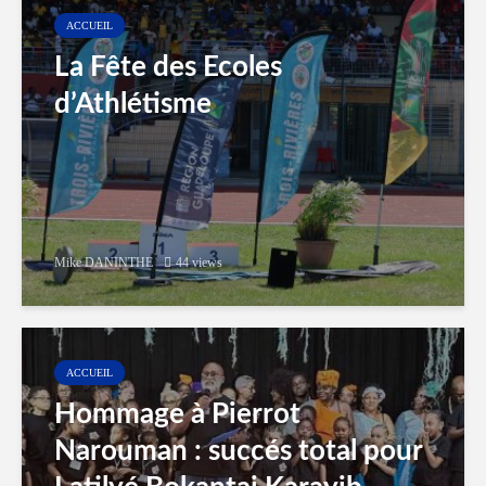
ACCUEIL
La Fête des Ecoles
d’Athlétisme
Mike DANINTHE
44 views
ACCUEIL
Hommage à Pierrot
Narouman : succés total pour