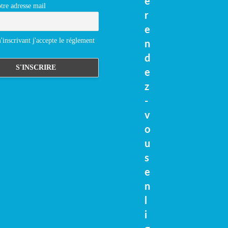
e
tre adresse mail
r
e
inscrivant j'accepte le réglement
n
d
e
z
-
v
o
u
s
e
n
l
i