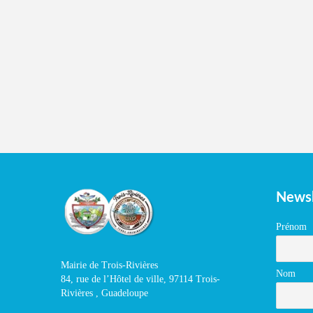
Newsl
Prénom
Mairie de Trois-Rivières
Nom
84, rue de l’Hôtel de ville, 97114 Trois-
Rivières , Guadeloupe