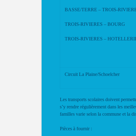
BASSE/TERRE – TROIS-RIVIER
TROIS-RIVIERES – BOURG
TROIS-RIVIERES – HOTELLERI
Circuit La Plaine/Schoelcher
Les transports scolaires doivent permett
s’y rendre régulièrement dans les meille
familles varie selon la commune et la di
Pièces à fournir :