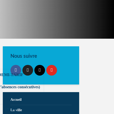
Nous suivre
DEMI-TARIF
d’absences consécutives)
Accueil
17.50 €
La ville