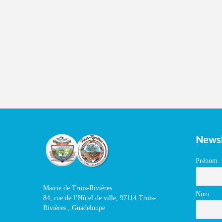
Newsl
Prénom
Mairie de Trois-Rivières
Nom
84, rue de l’Hôtel de ville, 97114 Trois-
Rivières , Guadeloupe