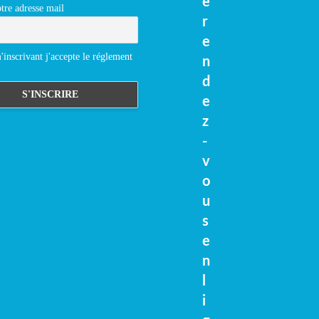
e
tre adresse mail
r
e
inscrivant j'accepte le réglement
n
d
e
z
-
v
o
u
s
e
n
l
i