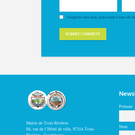
Enregistrer mon nom, mon e-mail et mon site d
Newsl
Prénom
Mairie de Trois-Rivières
Nom
84, rue de l’Hôtel de ville, 97114 Trois-