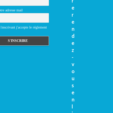
r
e
tre adresse mail
r
e
inscrivant j'accepte le réglement
n
d
e
z
-
v
o
u
s
e
n
l