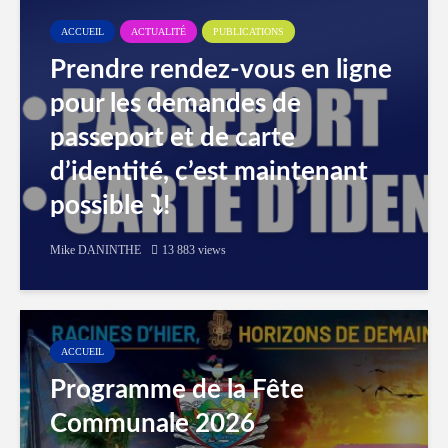
ACCUEIL
ACTUALITÉ
PUBLICATIONS
Prendre rendez-vous en ligne
pour les demandes de
passeport et de carte
d’identité, c’est maintenant
possible ⤵️!
Mike DANINTHE
13 883 views
ACCUEIL
Programme de la Fête
Communale 2026