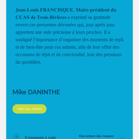
𝐉𝐞𝐚𝐧-𝐋𝐨𝐮𝐢𝐬 𝐅𝐑𝐀𝐍𝐂𝐈𝐒𝐐𝐔𝐄, 𝐌𝐚𝐢𝐫𝐞-𝐩𝐫𝐞́𝐬𝐢𝐝𝐞𝐧𝐭 𝐝𝐮
𝐂𝐂𝐀𝐒 𝐝𝐞 𝐓𝐫𝐨𝐢𝐬-𝐑𝐢𝐯𝐢𝐞̀𝐫𝐞𝐬 a exprimé sa gratitude
envers ces personnes dévouées qui, jour après jour,
apportent une aide précieuse à leurs proches. Il a
souligné l’importance d’organiser des moments de repli
et de bien-être pour ces aidants, afin de leur offrir des
occasions de répit et de convivialité, loin des pressions
du quotidien.
Mike DANINTHE
VIEW ALL POSTS
𝐎𝐮𝐯𝐞𝐫𝐭𝐮𝐫𝐞 𝐝𝐞𝐬 𝐯𝐚𝐧𝐧𝐞𝐬
𝐄𝐯𝐞́𝐧𝐞𝐦𝐞𝐧𝐭𝐬 𝐚̀ 𝐯𝐞𝐧𝐢𝐫