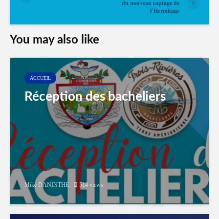
𝐝𝐮 𝐧𝐨𝐮𝐯𝐞𝐚𝐮 𝐜𝐚𝐩𝐭𝐚𝐠𝐞 𝐝𝐞
𝐥’𝐇𝐞𝐫𝐦𝐢𝐭𝐚𝐠𝐞
You may also like
ACCUEIL
Réception des bacheliers
Mike DANINTHE
514 views