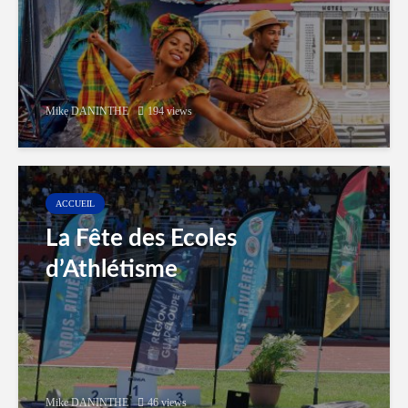
Mike DANINTHE
194 views
ACCUEIL
La Fête des Ecoles
d’Athlétisme
Mike DANINTHE
46 views