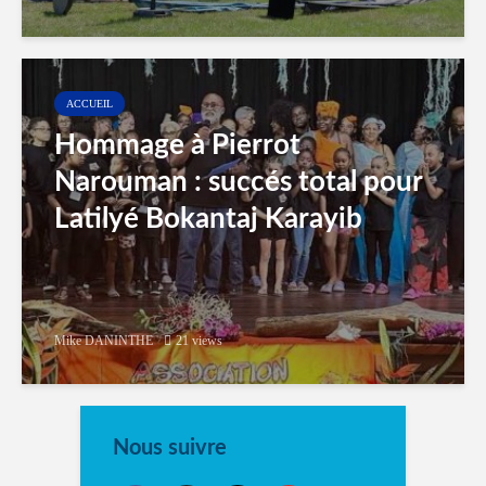
ACCUEIL
Hommage à Pierrot
Narouman : succés total pour
Latilyé Bokantaj Karayib
Mike DANINTHE
21 views
Nous suivre