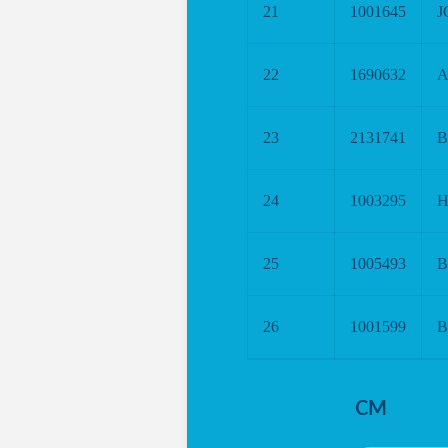
21
1001645
J
22
1690632
A
23
2131741
B
24
1003295
H
25
1005493
B
26
1001599
B
CM