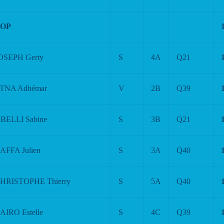
OP
OSEPH Gerty
S
4A
Q21
TNA Adhémar
V
2B
Q39
BELLI Sabine
S
3B
Q21
AFFA Julien
S
3A
Q40
HRISTOPHE Thierry
S
5A
Q40
AIRO Estelle
S
4C
Q39