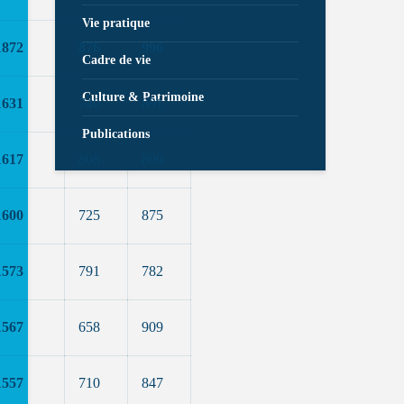
Vie pratique
1872
876
996
Cadre de vie
Culture & Patrimoine
1631
740
891
Publications
1617
808
809
1600
725
875
1573
791
782
1567
658
909
1557
710
847