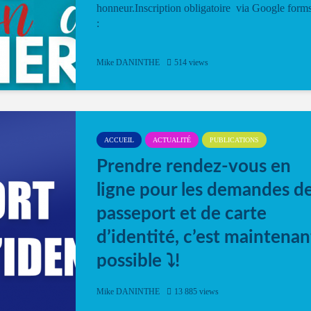
honneur.Inscription obligatoire via Google form
:
Mike DANINTHE
514 views
ACCUEIL
ACTUALITÉ
PUBLICATIONS
Prendre rendez-vous en
ligne pour les demandes d
passeport et de carte
d’identité, c’est maintenan
possible ⤵️!
Désormais, il est possible de prendre rendez-vou
Mike DANINTHE
13 885 views
en ligne pour faire ou renouveler la carte d’identi