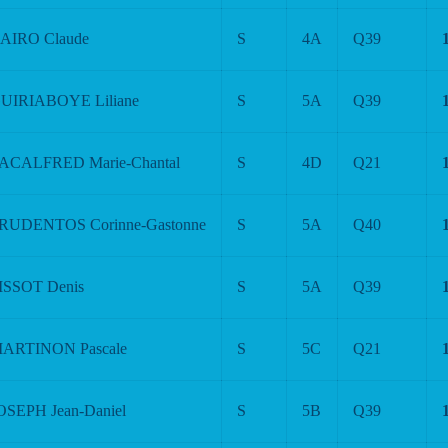
AIRO Claude
S
4A
Q39
UIRIABOYE Liliane
S
5A
Q39
ACALFRED Marie-Chantal
S
4D
Q21
RUDENTOS Corinne-Gastonne
S
5A
Q40
ISSOT Denis
S
5A
Q39
ARTINON Pascale
S
5C
Q21
OSEPH Jean-Daniel
S
5B
Q39