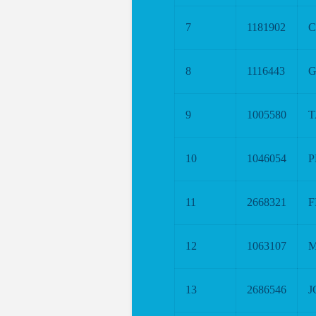
7
1181902
C
8
1116443
G
9
1005580
T
10
1046054
P
11
2668321
F
12
1063107
M
13
2686546
J