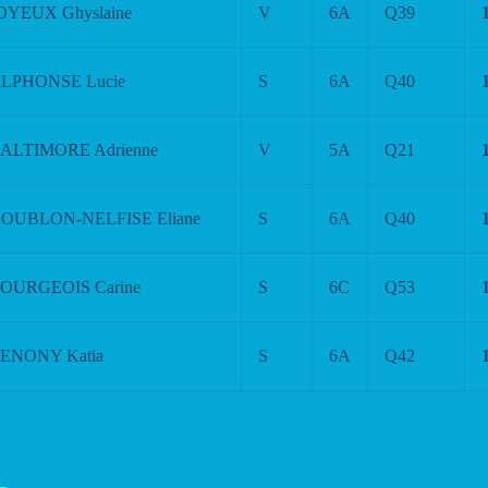
OYEUX Ghyslaine
V
6A
Q39
LPHONSE Lucie
S
6A
Q40
ALTIMORE Adrienne
V
5A
Q21
OUBLON-NELFISE Eliane
S
6A
Q40
OURGEOIS Carine
S
6C
Q53
ENONY Katia
S
6A
Q42