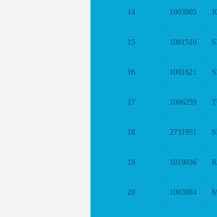
14
1003905
J
15
1001510
S
16
1001621
S
17
1006259
T
18
2731951
S
19
1019036
R
20
1003884
M