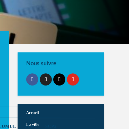
Nous suivre
Accueil
La ville
CUMUL
SCP1
SCP2