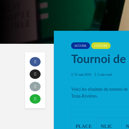
ACCUEIL
CULTURE
Tournoi de 
31 mai 2016
2 min read
Voici les résultats du tournoi d
Trois-Rivières.
PLACE
NLIC