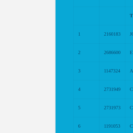
T
1
2160183
J
2
2686600
E
3
1147324
A
4
2731949
C
5
2731973
C
6
1191053
C