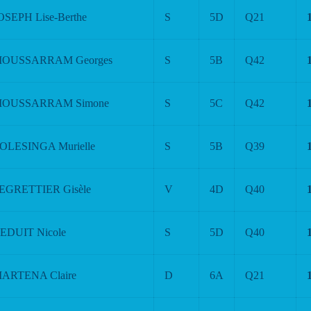
OSEPH Lise-Berthe
S
5D
Q21
IOUSSARRAM Georges
S
5B
Q42
IOUSSARRAM Simone
S
5C
Q42
OLESINGA Murielle
S
5B
Q39
EGRETTIER Gisèle
V
4D
Q40
EDUIT Nicole
S
5D
Q40
ARTENA Claire
D
6A
Q21