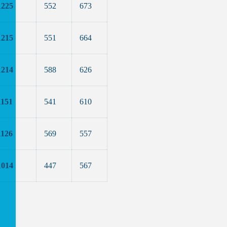
1225
552
673
1215
551
664
1214
588
626
1151
541
610
1126
569
557
1014
447
567