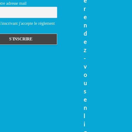
e
tre adresse mail
r
e
inscrivant j'accepte le réglement
n
d
e
z
-
v
o
u
s
e
n
l
i