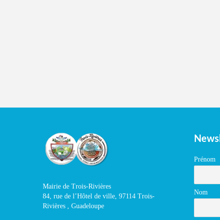
Newsl
Prénom
Mairie de Trois-Rivières
Nom
84, rue de l’Hôtel de ville, 97114 Trois-
Rivières , Guadeloupe