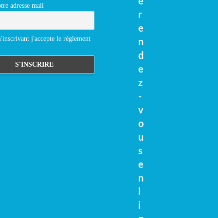
e
tre adresse mail
r
e
inscrivant j'accepte le réglement
n
d
e
z
-
v
o
u
s
e
n
l
i