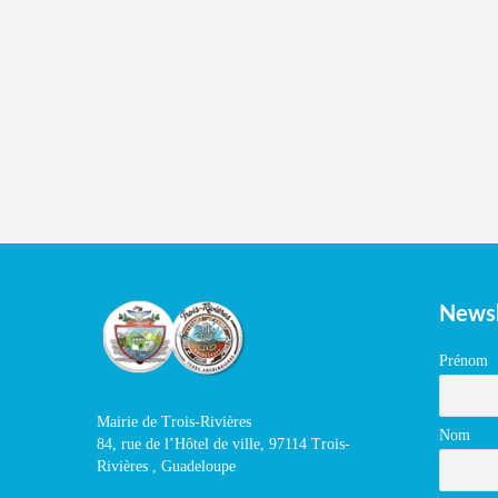
Newsl
Prénom
Mairie de Trois-Rivières
Nom
84, rue de l’Hôtel de ville, 97114 Trois-
Rivières , Guadeloupe