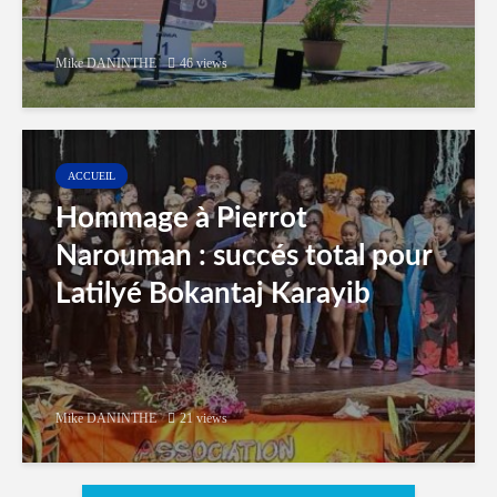
Mike DANINTHE
46 views
ACCUEIL
Hommage à Pierrot
Narouman : succés total pour
Latilyé Bokantaj Karayib
Mike DANINTHE
21 views