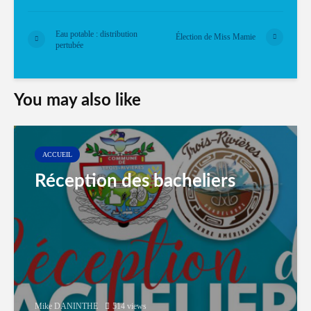
Eau potable : distribution
Élection de Miss Mamie
pertubée
You may also like
ACCUEIL
Réception des bacheliers
Mike DANINTHE
514 views