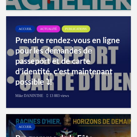
ACCUEIL
ACTUALITÉ
PUBLICATIONS
Prendre rendez-vous en ligne
pour les demandes de
passeport et de carte
d’identité, c’est maintenant
possible ⤵️!
Mike DANINTHE
13 883 views
ACCUEIL