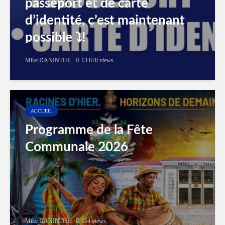
passeport et de carte
d’identité, c’est maintenant
possible ⤵️!
Mike DANINTHE
13 878 views
ACCUEIL
Programme de la Fête
Communale 2026
Mike DANINTHE
154 views