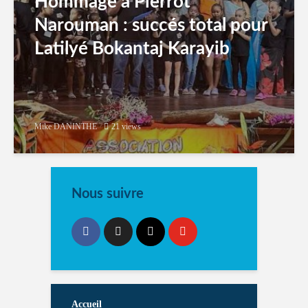
Hommage à Pierrot
Narouman : succés total pour
Latilyé Bokantaj Karayib
Mike DANINTHE
21 views
Nous suivre
Accueil