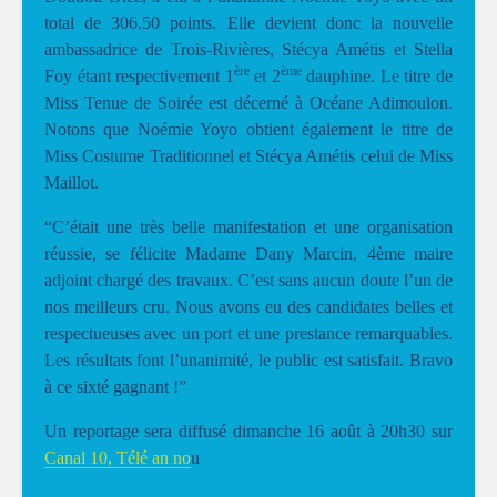
total de 306.50 points. Elle devient donc la nouvelle
ambassadrice de Trois-Rivières, Stécya Amétis et Stella
ère
ème
Foy étant respectivement 1
et 2
dauphine. Le titre de
Miss Tenue de Soirée est décerné à Océane Adimoulon.
Notons que Noémie Yoyo obtient également le titre de
Miss Costume Traditionnel et Stécya Amétis celui de Miss
Maillot.
“C’était une très belle manifestation et une organisation
réussie, se félicite Madame Dany Marcin, 4ème maire
adjoint chargé des travaux. C’est sans aucun doute l’un de
nos meilleurs cru. Nous avons eu des candidates belles et
respectueuses avec un port et une prestance remarquables.
Les résultats font l’unanimité, le public est satisfait. Bravo
à ce sixté gagnant !”
Un reportage sera diffusé dimanche 16 août à 20h30 sur
Canal 10, Télé an no
u