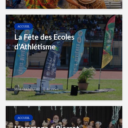
ACCUEIL
La Fête des Ecoles
d’Athlétisme
Mike DANINTHE
44 views
ACCUEIL