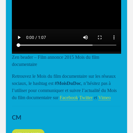
Zen beader – Film annonce 2015 Mois du film
documentaire
Retrouvez le Mois du film documentaire sur les réseaux
sociaux, le hashtag est
#MoisDuDoc
, n’hésitez pas à
l’utiliser pour communiquer et suivre l’actualité du Mois
du film documentaire sur
Facebook
,
Twitter
et
Vimeo
CM