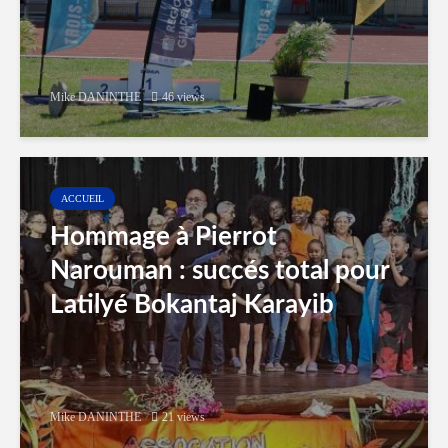
Mike DANINTHE
46 views
ACCUEIL
Hommage à Pierrot
Narouman : succés total pour
Latilyé Bokantaj Karayib
Mike DANINTHE
21 views