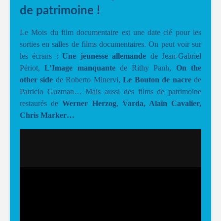
de patrimoine !
Le Mois du film documentaire est une date clé pour les
sorties en salles de films documentaires. On peut voir sur
les écrans :
Une jeunesse allemande
de Jean-Gabriel
Périot,
L’Image manquante
de Rithy Panh,
On the
other side
de Roberto Minervi,
Le Bouton de nacre
de
Patricio Guzman… Mais aussi des films de patrimoine
restaurés de
Werner Herzog
,
Varda, Alain Cavalier,
Chris Marker…