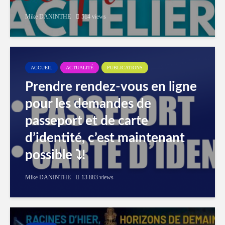
Mike DANINTHE
514 views
ACCUEIL
ACTUALITÉ
PUBLICATIONS
Prendre rendez-vous en ligne
pour les demandes de
passeport et de carte
d’identité, c’est maintenant
possible ⤵️!
Mike DANINTHE
13 883 views