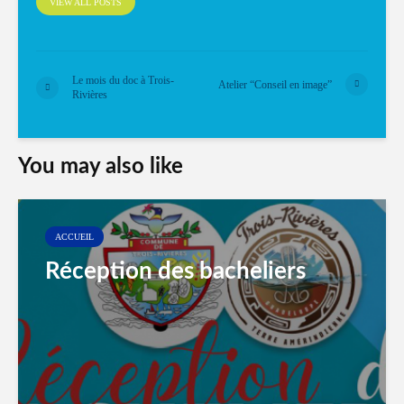
VIEW ALL POSTS
Le mois du doc à Trois-
Atelier “Conseil en image”
Rivières
You may also like
ACCUEIL
Réception des bacheliers