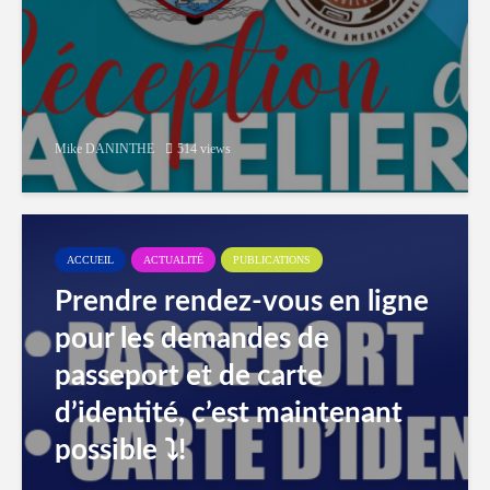
Mike DANINTHE
514 views
ACCUEIL
ACTUALITÉ
PUBLICATIONS
Prendre rendez-vous en ligne
pour les demandes de
passeport et de carte
d’identité, c’est maintenant
possible ⤵️!