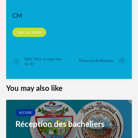
CM
VIEW ALL POSTS
KKC 2022, en route vers
Découvrez Kòdépotann
les JO
You may also like
ACCUEIL
Réception des bacheliers