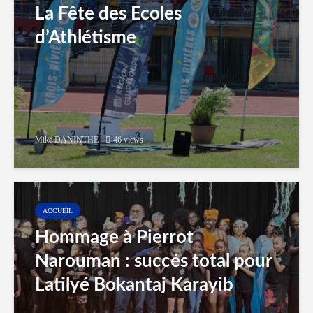
La Fête des Ecoles
d’Athlétisme
Mike DANINTHE
46 views
ACCUEIL
Hommage à Pierrot
Narouman : succés total pour
Latilyé Bokantaj Karayib