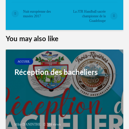
Nuit européenne des
La JTR Handball sacrée
musées 2017
championne de la
Guadeloupe
You may also like
ACCUEIL
Réception des bacheliers
Mike DANINTHE
514 views