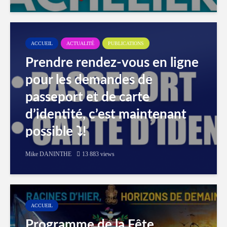
ACCUEIL
ACTUALITÉ
PUBLICATIONS
Prendre rendez-vous en ligne
pour les demandes de
passeport et de carte
d’identité, c’est maintenant
possible ⤵️!
Mike DANINTHE
13 883 views
ACCUEIL
Programme de la Fête