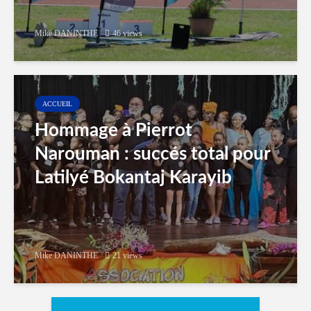
Mike DANINTHE
46 views
ACCUEIL
Hommage à Pierrot
Narouman : succés total pour
Latilyé Bokantaj Karayib
Mike DANINTHE
21 views