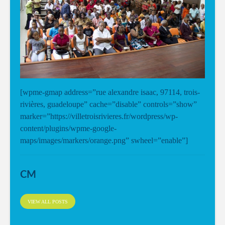
[wpme-gmap address=”rue alexandre isaac, 97114, trois-
rivières, guadeloupe” cache=”disable” controls=”show”
marker=”https://villetroisrivieres.fr/wordpress/wp-
content/plugins/wpme-google-
maps/images/markers/orange.png” swheel=”enable”]
CM
VIEW ALL POSTS