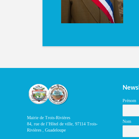
Newsl
Prénom
Mairie de Trois-Rivières
Nom
84, rue de l’Hôtel de ville, 97114 Trois-
Rivières , Guadeloupe