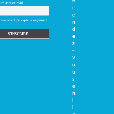
e
tre adresse mail
r
e
inscrivant j'accepte le réglement
n
d
e
z
-
v
o
u
s
e
n
l
i