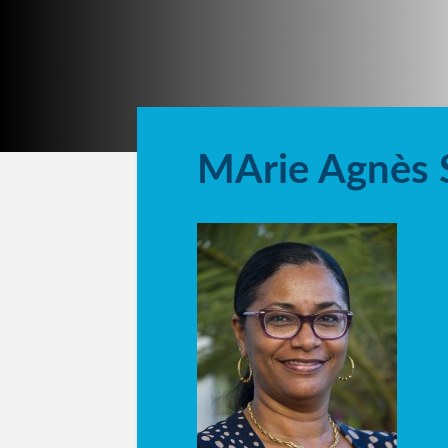
MArie Agnès S