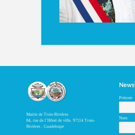
Newsl
Prénom
Mairie de Trois-Rivières
Nom
84, rue de l’Hôtel de ville, 97114 Trois-
Rivières , Guadeloupe