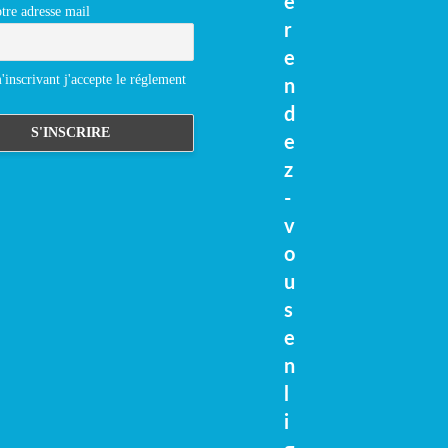
e
tre adresse mail
r
e
inscrivant j'accepte le réglement
n
d
e
z
-
v
o
u
s
e
n
l
i