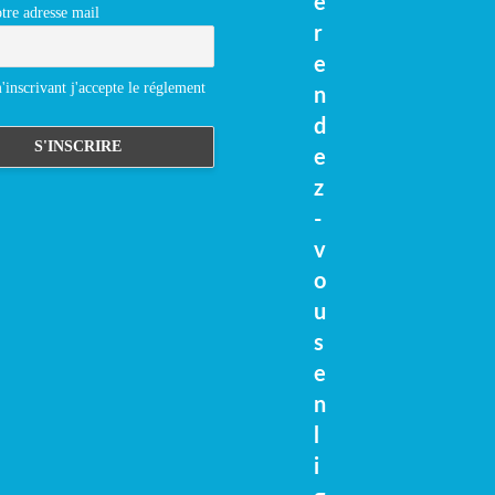
e
tre adresse mail
r
e
inscrivant j'accepte le réglement
n
d
e
z
-
v
o
u
s
e
n
l
i