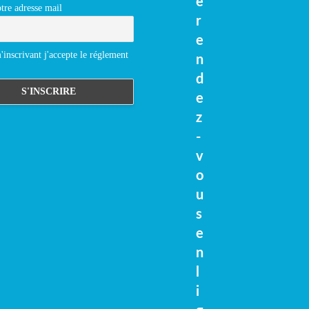
e
tre adresse mail
r
e
inscrivant j'accepte le réglement
n
d
e
z
-
v
o
u
s
e
n
l
i