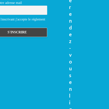
e
tre adresse mail
r
e
inscrivant j'accepte le réglement
n
d
e
z
-
v
o
u
s
e
n
l
i