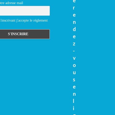
e
tre adresse mail
r
e
inscrivant j'accepte le réglement
n
d
e
z
-
v
o
u
s
e
n
l
i