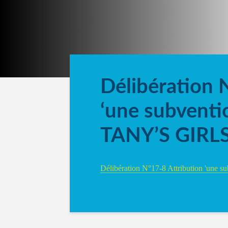
Délibération 
‘une subventio
TANY’S GIRL
Délibération N°17-8 Attribution 'une 