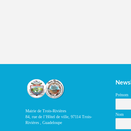
Newsl
Prénom
Mairie de Trois-Rivières
Nom
84, rue de l’Hôtel de ville, 97114 Trois-
Rivières , Guadeloupe