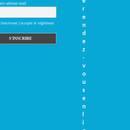
e
tre adresse mail
r
e
inscrivant j'accepte le réglement
n
d
e
z
-
v
o
u
s
e
n
l
i