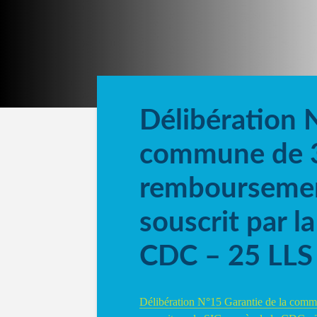
Délibération 
commune de 3-
remboursemen
souscrit par l
CDC – 25 LLS 
Délibération N°15 Garantie de la comm