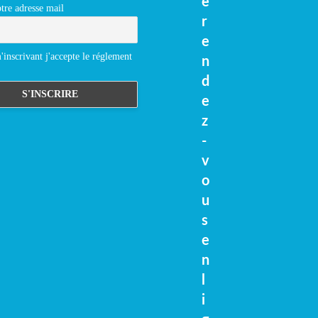
e
tre adresse mail
r
e
inscrivant j'accepte le réglement
n
d
e
z
-
v
o
u
s
e
n
l
i