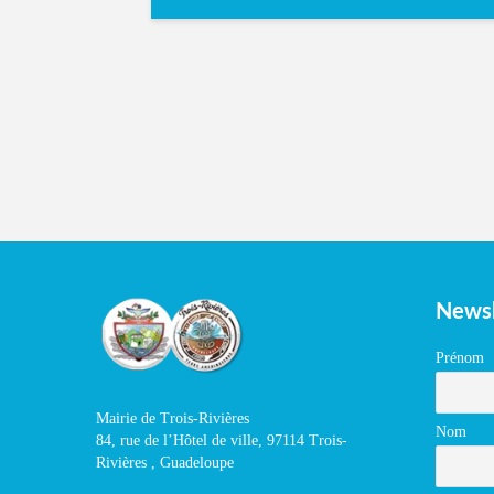
Newsl
Prénom
Mairie de Trois-Rivières
Nom
84, rue de l’Hôtel de ville, 97114 Trois-
Rivières , Guadeloupe