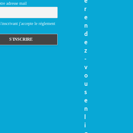
e
tre adresse mail
r
e
inscrivant j'accepte le réglement
n
d
e
z
-
v
o
u
s
e
n
l
i