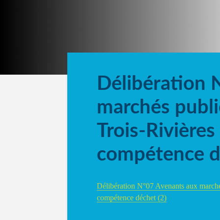
Délibération 
marchés publ
Trois-Rivières
compétence d
Délibération N°07 Avenants aux marché
compétence déchet (2)