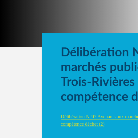
Délibération 
marchés publ
Trois-Rivières
compétence d
Délibération N°07 Avenants aux marché
compétence déchet (2)