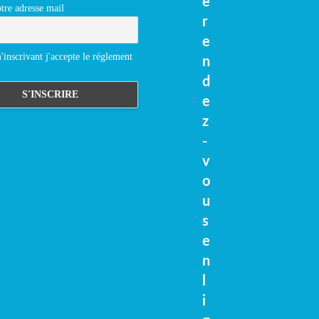
e
tre adresse mail
r
e
inscrivant j'accepte le réglement
n
d
e
z
-
v
o
u
s
e
n
l
i