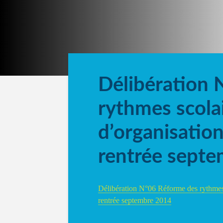
Délibération
rythmes scola
d’organisatio
rentrée sept
Délibération N°06 Réforme des rythmes 
rentrée septembre 2014