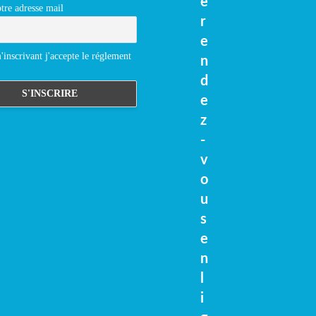
e
tre adresse mail
r
e
inscrivant j'accepte le réglement
n
d
e
z
-
v
o
u
s
e
n
l
i