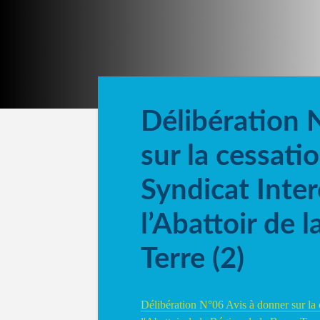
Délibération 
sur la cessatio
Syndicat Int
l’Abattoir de 
Terre (2)
Délibération N°06 Avis à donner sur la 