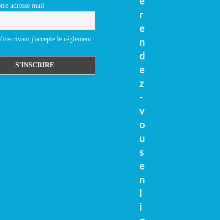
e
tre adresse mail
r
e
inscrivant j'accepte le réglement
n
d
e
z
-
v
o
u
s
e
n
l
i