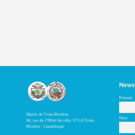
Newsl
Prénom
Mairie de Trois-Rivières
Nom
84, rue de l’Hôtel de ville, 97114 Trois-
Rivières , Guadeloupe