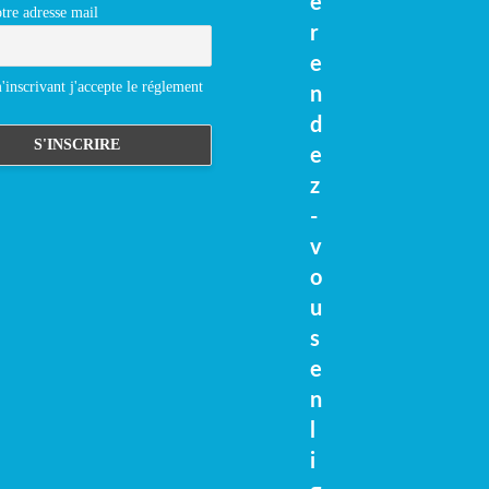
e
tre adresse mail
r
e
inscrivant j'accepte le réglement
n
d
e
z
-
v
o
u
s
e
n
l
i