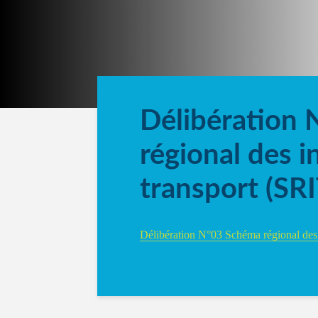
Délibération
régional des i
transport (SRI
Délibération N°03 Schéma régional des i