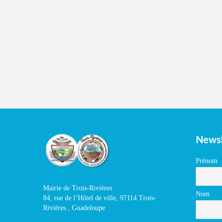
Newsl
Prénom
Mairie de Trois-Rivières
Nom
84, rue de l’Hôtel de ville, 97114 Trois-
Rivières , Guadeloupe