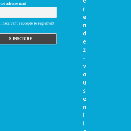
e
tre adresse mail
r
e
inscrivant j'accepte le réglement
n
d
e
z
-
v
o
u
s
e
n
l
i