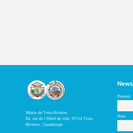
Newsl
Prénom
Mairie de Trois-Rivières
Nom
84, rue de l’Hôtel de ville, 97114 Trois-
Rivières , Guadeloupe