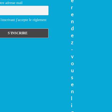
e
tre adresse mail
r
e
inscrivant j'accepte le réglement
n
d
e
z
-
v
o
u
s
e
n
l
i