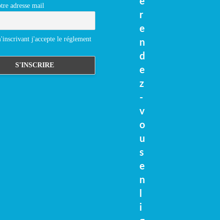
e
tre adresse mail
r
e
inscrivant j'accepte le réglement
n
d
e
z
-
v
o
u
s
e
n
l
i