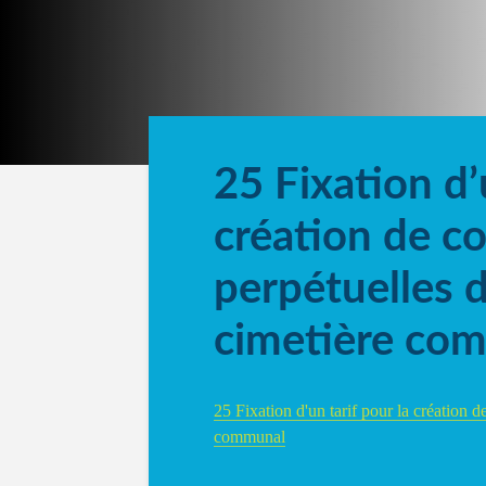
25 Fixation d’
création de c
perpétuelles 
cimetière co
25 Fixation d'un tarif pour la création d
communal