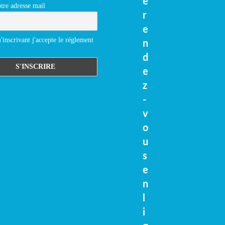
e
tre adresse mail
r
e
inscrivant j'accepte le réglement
n
d
e
z
-
v
o
u
s
e
n
l
i