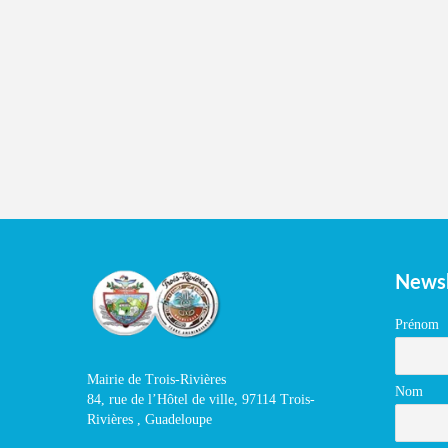
Newsl
Prénom
Mairie de Trois-Rivières
Nom
84, rue de l’Hôtel de ville, 97114 Trois-
Rivières , Guadeloupe