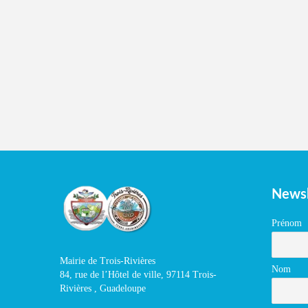
Newsl
Prénom
Mairie de Trois-Rivières
Nom
84, rue de l’Hôtel de ville, 97114 Trois-
Rivières , Guadeloupe