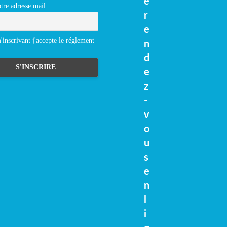
e
tre adresse mail
r
e
inscrivant j'accepte le réglement
n
d
e
z
-
v
o
u
s
e
n
l
i