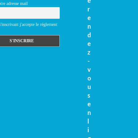
e
tre adresse mail
r
e
inscrivant j'accepte le réglement
n
d
e
z
-
v
o
u
s
e
n
l
i