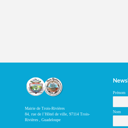
Newsl
Prénom
Mairie de Trois-Rivières
Nom
84, rue de l’Hôtel de ville, 97114 Trois-
Rivières , Guadeloupe