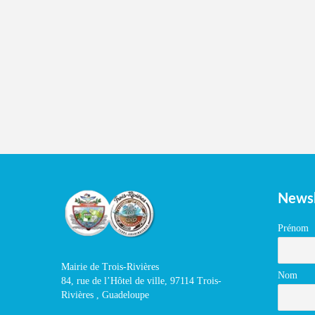
Newsl
Prénom
Mairie de Trois-Rivières
Nom
84, rue de l’Hôtel de ville, 97114 Trois-
Rivières , Guadeloupe