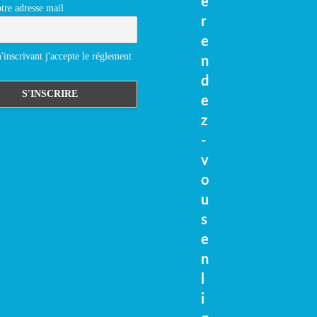
e
tre adresse mail
r
e
inscrivant j'accepte le réglement
n
d
e
z
-
v
o
u
s
e
n
l
i