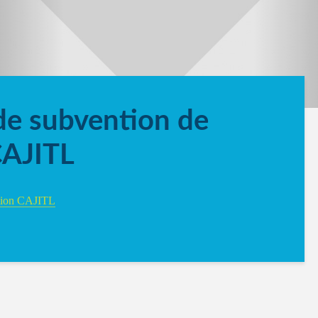
e subvention de
CAJITL
ation CAJITL