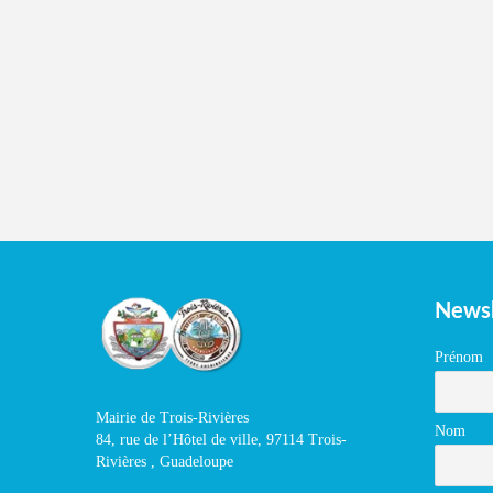
Newsl
Prénom
Mairie de Trois-Rivières
Nom
84, rue de l’Hôtel de ville, 97114 Trois-
Rivières , Guadeloupe