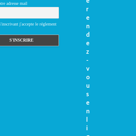
e
tre adresse mail
r
e
inscrivant j'accepte le réglement
n
d
e
z
-
v
o
u
s
e
n
l
i