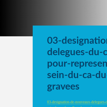
03-designati
delegues-du-c
pour-represe
sein-du-ca-du
gravees
03-designation-de-nouveaux-delegues-d