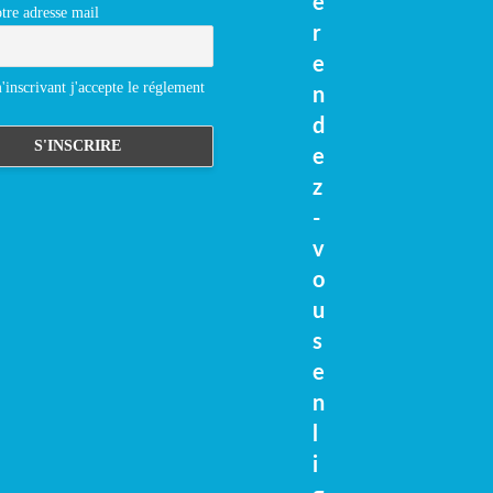
e
tre adresse mail
r
e
inscrivant j'accepte le réglement
n
d
e
z
-
v
o
u
s
e
n
l
i