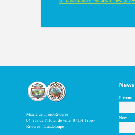
sein-du-ca-du-college-les-roches-gravee
Newsl
Prénom
Mairie de Trois-Rivières
Nom
84, rue de l’Hôtel de ville, 97114 Trois-
Rivières , Guadeloupe