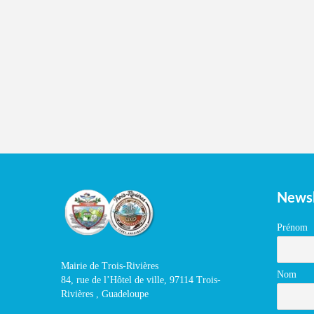
Newsl
Prénom
Mairie de Trois-Rivières
Nom
84, rue de l’Hôtel de ville, 97114 Trois-
Rivières , Guadeloupe