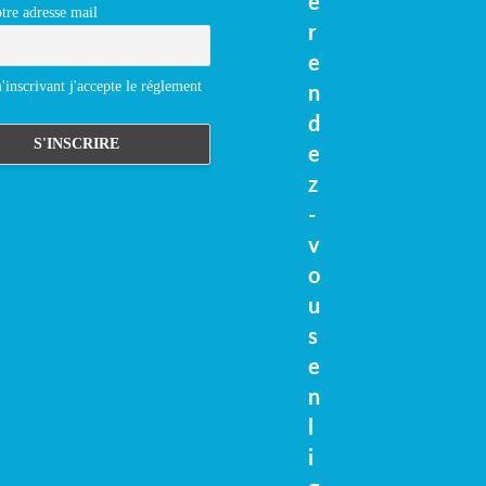
e
tre adresse mail
r
e
inscrivant j'accepte le réglement
n
d
e
z
-
v
o
u
s
e
n
l
i