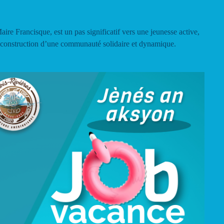
Maire Francisque, est un pas significatif vers une jeunesse active,
a construction d’une communauté solidaire et dynamique.