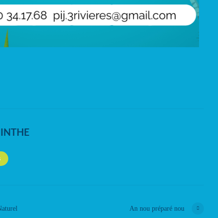
NINTHE
S
Naturel
An nou préparé nou