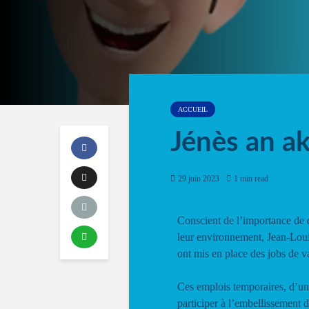
ACCUEIL
Jénès an a
29 juin 2023
1 min read
Conscient de l’importance de 
leur environnement, Jean-Loui
ont mis en place des jobs de v
Ces emplois temporaires, d’une
participer à l’embellissement d