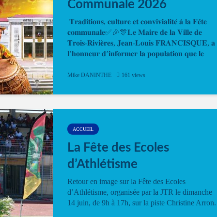
Communale 2026
𝐓𝐫𝐚𝐝𝐢𝐭𝐢𝐨𝐧𝐬, 𝐜𝐮𝐥𝐭𝐮𝐫𝐞 𝐞𝐭 𝐜𝐨𝐧𝐯𝐢𝐯𝐢𝐚𝐥𝐢𝐭𝐞́ 𝐚̀ 𝐥𝐚 𝐅𝐞̂𝐭𝐞
𝐜𝐨𝐦𝐦𝐮𝐧𝐚𝐥𝐞✅🎉🎊𝐋𝐞 𝐌𝐚𝐢𝐫𝐞 𝐝𝐞 𝐥𝐚 𝐕𝐢𝐥𝐥𝐞 𝐝𝐞
𝐓𝐫𝐨𝐢𝐬-𝐑𝐢𝐯𝐢𝐞̀𝐫𝐞𝐬, 𝐉𝐞𝐚𝐧-𝐋𝐨𝐮𝐢𝐬 𝐅𝐑𝐀𝐍𝐂𝐈𝐒𝐐𝐔𝐄, 𝐚
𝐥’𝐡𝐨𝐧𝐧𝐞𝐮𝐫 𝐝’𝐢𝐧𝐟𝐨𝐫𝐦𝐞𝐫 𝐥𝐚 𝐩𝐨𝐩𝐮𝐥𝐚𝐭𝐢𝐨𝐧 𝐪𝐮𝐞 𝐥𝐞
𝐩𝐫𝐨𝐠𝐫𝐚𝐦𝐦𝐞 𝐨𝐟𝐟𝐢𝐜𝐢𝐞𝐥 𝐝𝐞 𝐥𝐚 𝐅𝐞̂𝐭𝐞...
Mike DANINTHE
161 views
ACCUEIL
La Fête des Ecoles
d’Athlétisme
Retour en image sur la Fête des Ecoles
d’Athlétisme, organisée par la JTR le dimanche
14 juin, de 9h à 17h, sur la piste Christine Arron.