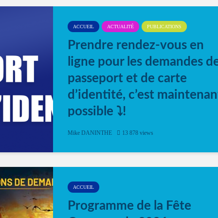
ACCUEIL
ACTUALITÉ
PUBLICATIONS
Prendre rendez-vous en
ligne pour les demandes d
passeport et de carte
d’identité, c’est maintenan
possible ⤵️!
Désormais, il est possible de prendre rendez-vou
Mike DANINTHE
13 878 views
en ligne pour faire ou renouveler la carte d’identi
ou le passeport. Cela vous permettra de gagner d
temps. En quelques clics, votre rendez-vous en
ligne est...
ACCUEIL
Programme de la Fête