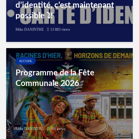
d’identité, c’est maintenant
possible ⤵️!
Mike DANINTHE
13 883 views
ACCUEIL
Programme de la Fête
Communale 2026
Mike DANINTHE
198 views