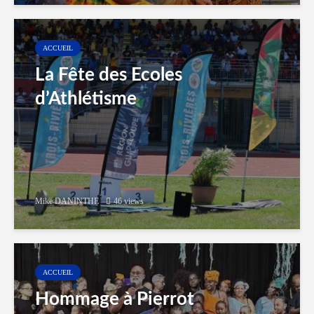
ACCUEIL
La Fête des Ecoles
d’Athlétisme
Mike DANINTHE
46 views
ACCUEIL
Hommage à Pierrot