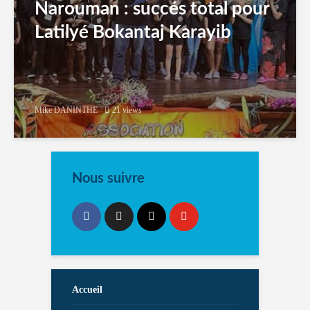
Narouman : succés total pour
Latilyé Bokantaj Karayib
Mike DANINTHE
21 views
Nous suivre
Accueil