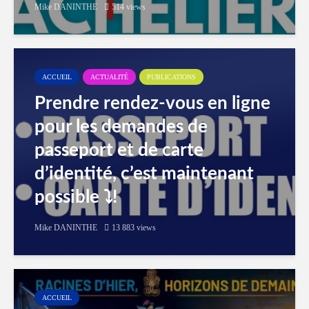
Mike DANINTHE
514 views
ACCUEIL
ACTUALITÉ
PUBLICATIONS
Prendre rendez-vous en ligne
pour les demandes de
passeport et de carte
d’identité, c’est maintenant
possible ⤵️!
Mike DANINTHE
13 883 views
ACCUEIL