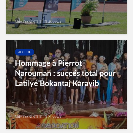
Mike DANINTHE
46 views
ACCUEIL
Hommage à Pierrot
Narouman : succés total pour
Latilyé Bokantaj Karayib
Mike DANINTHE
21 views