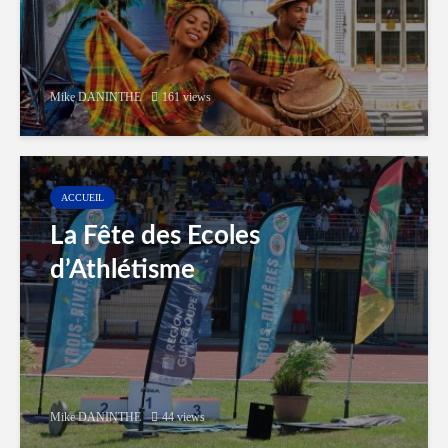
Mike DANINTHE
161 views
ACCUEIL
La Fête des Ecoles
d’Athlétisme
Mike DANINTHE
44 views