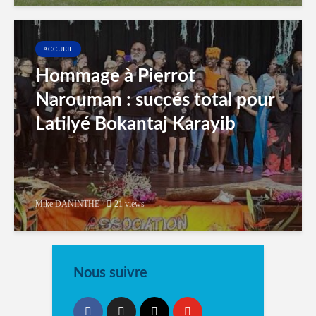
ACCUEIL
Hommage à Pierrot
Narouman : succés total pour
Latilyé Bokantaj Karayib
Mike DANINTHE
21 views
Nous suivre