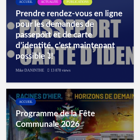
ACCUEIL
ACTUALITÉ
PUBLICATIONS
Prendre rendez-vous en ligne
pour les demandes de
passeport et de carte
d’identité, c’est maintenant
possible ⤵️!
Mike DANINTHE
13 878 views
ACCUEIL
Programme de la Fête
Communale 2026