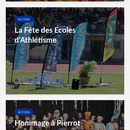
ACCUEIL
La Fête des Ecoles
d’Athlétisme
Mike DANINTHE
46 views
ACCUEIL
Hommage à Pierrot