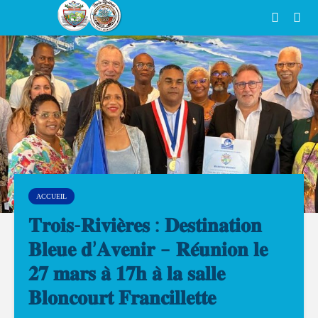
ACCUEIL
𝐓𝐫𝐨𝐢𝐬-𝐑𝐢𝐯𝐢𝐞̀𝐫𝐞𝐬 : 𝐃𝐞𝐬𝐭𝐢𝐧𝐚𝐭𝐢𝐨𝐧
𝐁𝐥𝐞𝐮𝐞 𝐝’𝐀𝐯𝐞𝐧𝐢𝐫 – 𝐑𝐞́𝐮𝐧𝐢𝐨𝐧 𝐥𝐞
𝟐𝟕 𝐦𝐚𝐫𝐬 𝐚̀ 𝟏𝟕𝐡 𝐚̀ 𝐥𝐚 𝐬𝐚𝐥𝐥𝐞
𝐁𝐥𝐨𝐧𝐜𝐨𝐮𝐫𝐭 𝐅𝐫𝐚𝐧𝐜𝐢𝐥𝐥𝐞𝐭𝐭𝐞