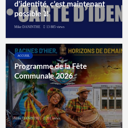
d’identité, c’est maintenant
possible ⤵️!
Mike DANINTHE
13 885 views
ACCUEIL
Programme de la Fête
Communale 2026
Mike DANINTHE
201 views