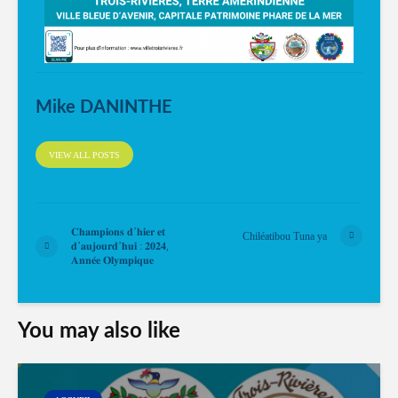
Mike DANINTHE
VIEW ALL POSTS
𝐂𝐡𝐚𝐦𝐩𝐢𝐨𝐧𝐬 𝐝’𝐡𝐢𝐞𝐫 𝐞𝐭
Chiléatibou Tuna ya
𝐝’𝐚𝐮𝐣𝐨𝐮𝐫𝐝’𝐡𝐮𝐢 : 𝟐𝟎𝟐𝟒,
𝐀𝐧𝐧𝐞́𝐞 𝐎𝐥𝐲𝐦𝐩𝐢𝐪𝐮𝐞
You may also like