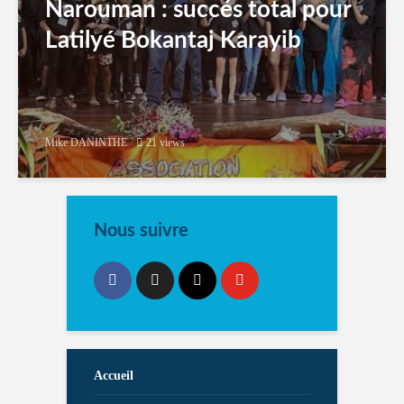
Narouman : succés total pour
Latilyé Bokantaj Karayib
Mike DANINTHE
21 views
Nous suivre
Accueil