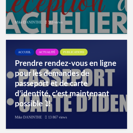
Mike DANINTHE
513 views
ACCUEIL
ACTUALITÉ
PUBLICATIONS
Prendre rendez-vous en ligne
pour les demandes de
passeport et de carte
d’identité, c’est maintenant
possible ⤵️!
Mike DANINTHE
13 867 views