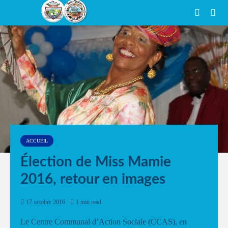
ACCUEIL
Élection de Miss Mamie
2016, retour en images
17 octobre 2016
1 min read
Le Centre Communal d’Action Sociale (CCAS), en