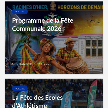
ACCUEIL
Programme de la Fête
Communale 2026
Mike DANINTHE
134 views
ACCUEIL
La Fête des Ecoles
d’Athlétisme