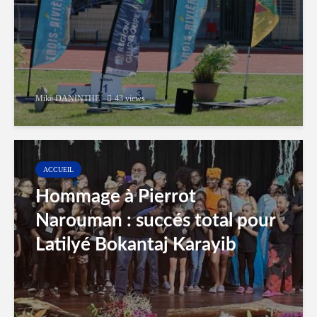
Mike DANINTHE
43 views
ACCUEIL
Hommage à Pierrot
Narouman : succés total pour
Latilyé Bokantaj Karayib