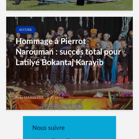
ACCUEIL
Hommage à Pierrot
Narouman : succés total pour
Latilyé Bokantaj Karayib
Mike DANINTHE
21 views
Nous suivre