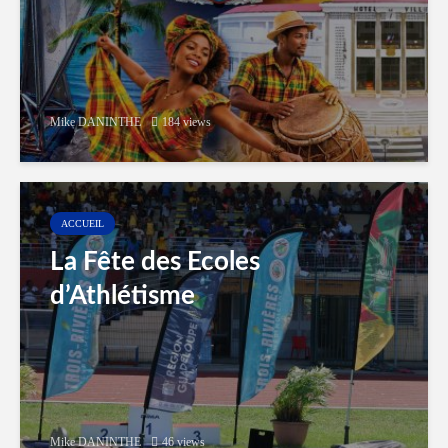
Mike DANINTHE
184 views
ACCUEIL
La Fête des Ecoles
d’Athlétisme
Mike DANINTHE
46 views