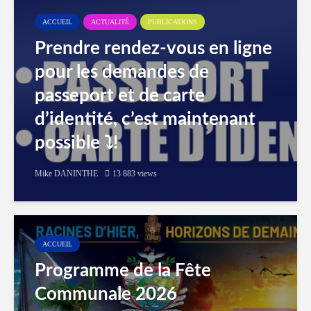
ACCUEIL
ACTUALITÉ
PUBLICATIONS
Prendre rendez-vous en ligne
pour les demandes de
passeport et de carte
d’identité, c’est maintenant
possible ⤵️!
Mike DANINTHE
13 883 views
ACCUEIL
Programme de la Fête
Communale 2026