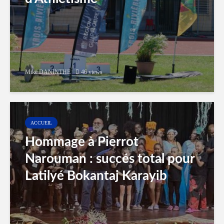
Mike DANINTHE
46 views
ACCUEIL
Hommage à Pierrot
Narouman : succés total pour
Latilyé Bokantaj Karayib