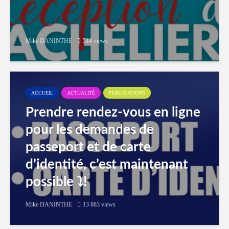
Mike DANINTHE
514 views
ACCUEIL
ACTUALITÉ
PUBLICATIONS
Prendre rendez-vous en ligne
pour les demandes de
passeport et de carte
d’identité, c’est maintenant
possible ⤵️!
Mike DANINTHE
13 883 views