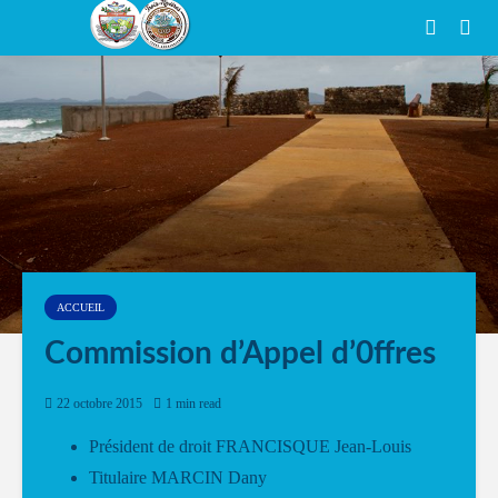
ACCUEIL
Commission d’Appel d’0ffres
22 octobre 2015
1 min read
Président de droit FRANCISQUE Jean-Louis
Titulaire MARCIN Dany