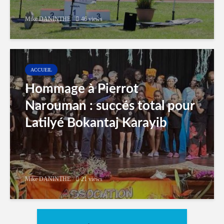
Mike DANINTHE
46 views
ACCUEIL
Hommage à Pierrot
Narouman : succés total pour
Latilyé Bokantaj Karayib
Mike DANINTHE
21 views