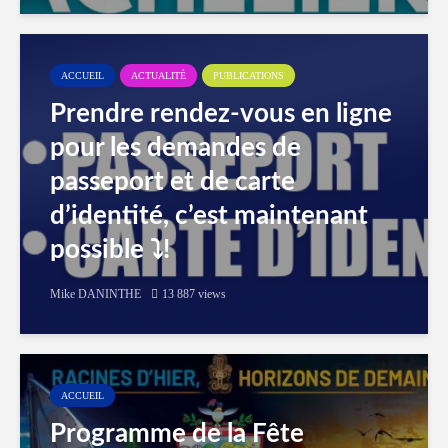
ACCUEIL
ACTUALITÉ
PUBLICATIONS
Prendre rendez-vous en ligne
pour les demandes de
passeport et de carte
d’identité, c’est maintenant
possible ⤵️!
Mike DANINTHE
13 887 views
ACCUEIL
Programme de la Fête