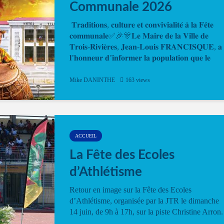
Communale 2026
𝐓𝐫𝐚𝐝𝐢𝐭𝐢𝐨𝐧𝐬, 𝐜𝐮𝐥𝐭𝐮𝐫𝐞 𝐞𝐭 𝐜𝐨𝐧𝐯𝐢𝐯𝐢𝐚𝐥𝐢𝐭𝐞́ 𝐚̀ 𝐥𝐚 𝐅𝐞̂𝐭𝐞
𝐜𝐨𝐦𝐦𝐮𝐧𝐚𝐥𝐞✅🎉🎊𝐋𝐞 𝐌𝐚𝐢𝐫𝐞 𝐝𝐞 𝐥𝐚 𝐕𝐢𝐥𝐥𝐞 𝐝𝐞
𝐓𝐫𝐨𝐢𝐬-𝐑𝐢𝐯𝐢𝐞̀𝐫𝐞𝐬, 𝐉𝐞𝐚𝐧-𝐋𝐨𝐮𝐢𝐬 𝐅𝐑𝐀𝐍𝐂𝐈𝐒𝐐𝐔𝐄, 𝐚
𝐥’𝐡𝐨𝐧𝐧𝐞𝐮𝐫 𝐝’𝐢𝐧𝐟𝐨𝐫𝐦𝐞𝐫 𝐥𝐚 𝐩𝐨𝐩𝐮𝐥𝐚𝐭𝐢𝐨𝐧 𝐪𝐮𝐞 𝐥𝐞
𝐩𝐫𝐨𝐠𝐫𝐚𝐦𝐦𝐞 𝐨𝐟𝐟𝐢𝐜𝐢𝐞𝐥 𝐝𝐞 𝐥𝐚 𝐅𝐞̂𝐭𝐞...
Mike DANINTHE
163 views
ACCUEIL
La Fête des Ecoles
d’Athlétisme
Retour en image sur la Fête des Ecoles
d’Athlétisme, organisée par la JTR le dimanche
14 juin, de 9h à 17h, sur la piste Christine Arron.