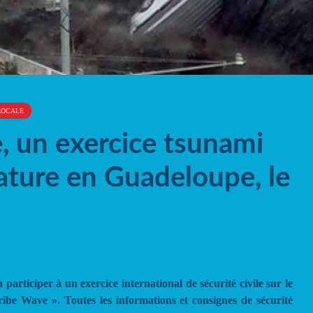
LOCALE
, un exercice tsunami
ature en Guadeloupe, le
articiper à un exercice international de sécurité civile sur le
ribe Wave ». Toutes les informations et consignes de sécurité