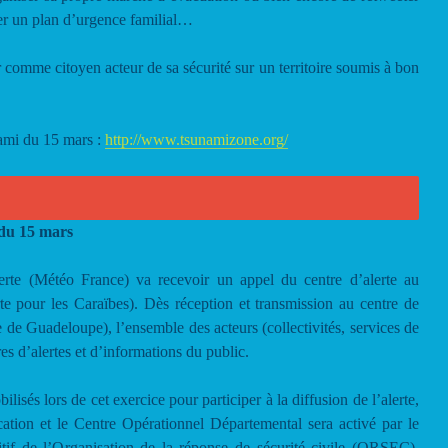
rer un plan d’urgence familial…
 comme citoyen acteur de sa sécurité sur un territoire soumis à bon
nami du 15 mars :
http://www.tsunamizone.org/
 du 15 mars
lerte (Météo France) va recevoir un appel du centre d’alerte au
te pour les Caraïbes). Dès réception et transmission au centre de
re de Guadeloupe), l’ensemble des acteurs (collectivités, services de
es d’alertes et d’informations du public.
ilisés lors de cet exercice pour participer à la diffusion de l’alerte,
tion et le Centre Opérationnel Départemental sera activé par le
itif de l’Organisation de la réponse de sécurité civile (ORSEC).