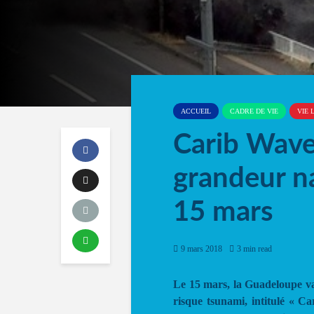
ACCUEIL
CADRE DE VIE
VIE 
Carib Wave
grandeur n
15 mars
9 mars 2018
3 min read
Le 15 mars, la Guadeloupe va p
risque tsunami, intitulé « Ca