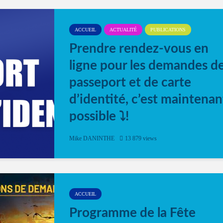
ACCUEIL
ACTUALITÉ
PUBLICATIONS
Prendre rendez-vous en
ligne pour les demandes d
passeport et de carte
d’identité, c’est maintenan
possible ⤵️!
Désormais, il est possible de prendre rendez-vou
Mike DANINTHE
13 879 views
en ligne pour faire ou renouveler la carte d’identi
ou le passeport. Cela vous permettra de gagner d
temps. En quelques clics, votre rendez-vous en
ligne est...
ACCUEIL
Programme de la Fête