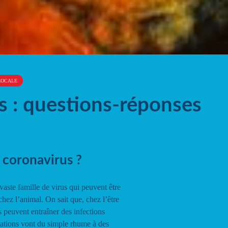
LOCALE
s : questions-réponses
 coronavirus ?
aste famille de virus qui peuvent être
ez l’animal. On sait que, chez l’être
 peuvent entraîner des infections
stations vont du simple rhume à des