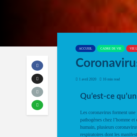
ACCUEIL
CADRE DE VIE
VIE 
Coronaviru
1 avril 2020
16 min read
Qu’est-ce qu’un
Les coronavirus forment une v
pathogènes chez l’homme et ch
humain, plusieurs coronavirus
respiratoires dont les manife