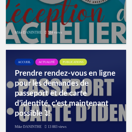
Mike DANINTHE
514 views
ACCUEIL
ACTUALITÉ
PUBLICATIONS
Prendre rendez-vous en ligne
pour les demandes de
passeport et de carte
d’identité, c’est maintenant
possible ⤵️!
Mike DANINTHE
13 883 views