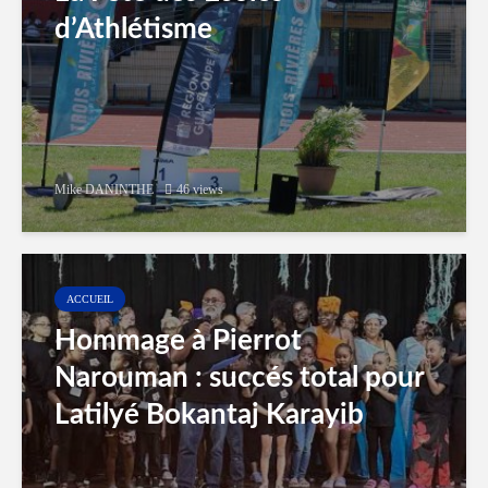
d’Athlétisme
Mike DANINTHE
46 views
ACCUEIL
Hommage à Pierrot
Narouman : succés total pour
Latilyé Bokantaj Karayib